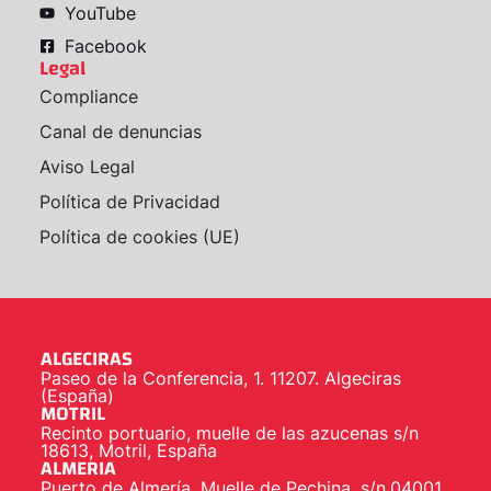
YouTube
Facebook
Legal
Compliance
Canal de denuncias
Aviso Legal
Política de Privacidad
Política de cookies (UE)
ALGECIRAS
Paseo de la Conferencia, 1. 11207. Algeciras
(España)
MOTRIL
Recinto portuario, muelle de las azucenas s/n
18613, Motril, España
ALMERIA
Puerto de Almería. Muelle de Pechina, s/n.04001.