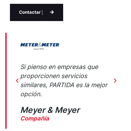
Contactar
Si pienso en empresas que
U
proporcionen servicios
m
similares, PARTIDA es la mejor
r
opción.
Meyer & Meyer
D
Compañía