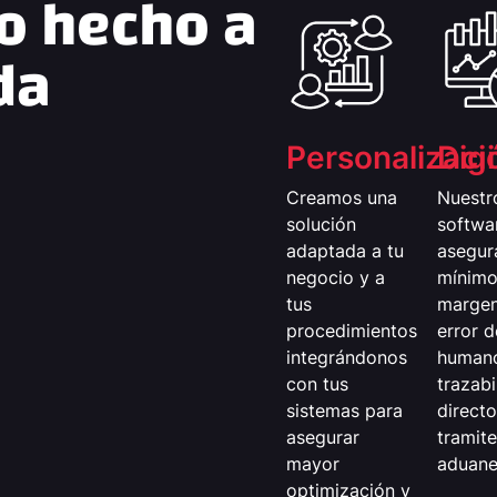
o hecho a
da
Personalizaci
Digi
Creamos una
Nuestr
solución
softwa
adaptada a tu
asegur
negocio y a
mínim
tus
margen
procedimientos
error d
integrándonos
humano
con tus
trazabi
sistemas para
direct
asegurar
tramit
mayor
aduane
optimización y