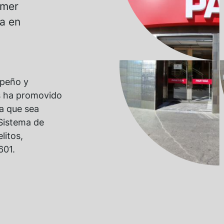
imer
a en
mpeño y
s ha promovido
ra que sea
 Sistema de
litos,
601.