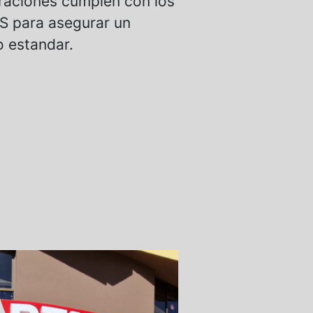
raciones cumplen con los
S para asegurar un
o estandar.