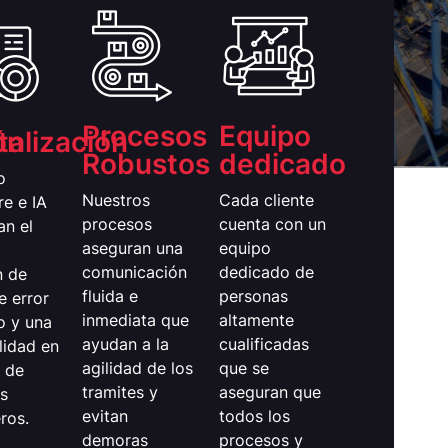
Procesos
Equipo
ón
talización
Robustos
dedicado
o
Nuestros
Cada cliente
re e IA
procesos
cuenta con un
an el
aseguran una
equipo
o
comunicación
dedicado de
 de
fluida e
personas
e error
inmediata que
altamente
 y una
ayudan a la
cualificadas
lidad en
agilidad de los
que se
o de
tramites y
aseguran que
es
evitan
todos los
ros.
demoras
procesos y