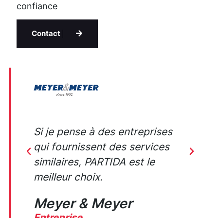
confiance
Contact
ce
Si je pense à des entreprises
E
ni
qui fournissent des services
a
similaires, PARTIDA est le
J
meilleur choix.
Meyer & Meyer
D
Entreprise