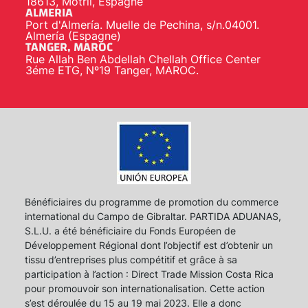
18613, Motril, Espagne
ALMERIA
Port d'Almería. Muelle de Pechina, s/n.04001.
Almería (Espagne)
TANGER, MAROC
Rue Allah Ben Abdellah Chellah Office Center
3éme ETG, Nº19 Tanger, MAROC.
Bénéficiaires du programme de promotion du commerce
international du Campo de Gibraltar. PARTIDA ADUANAS,
S.L.U. a été bénéficiaire du Fonds Européen de
Développement Régional dont l’objectif est d’obtenir un
tissu d’entreprises plus compétitif et grâce à sa
participation à l’action : Direct Trade Mission Costa Rica
pour promouvoir son internationalisation. Cette action
s’est déroulée du 15 au 19 mai 2023. Elle a donc