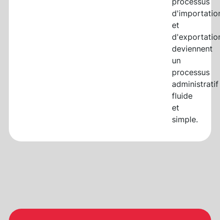
processus
d'importatio
et
d'exportatio
deviennent
un
processus
administratif
fluide
et
simple.