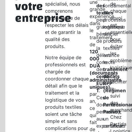
votre
une
spécialisé, nous
de
des
fondamental
grande
entreprise
comprenons
chaque
textiles
du
expérience
l’importance de
envoi
peut
processus
dans
respecter les délais
est
grandement
logistique
le
et de garantir la
essentiell
bénéficier
des
traitement
qualité des
pour
de
produits
de
produits.
éviter
la
textiles
120
les
délivrance
est
Notre équipe de
000
problème
correcte
le
professionnels est
DUA
logistiqu
des
traitement
chargée de
(documents
et
certificats
du
coordonner chaque
administratifs
faciliter
EUR-
RPP
détail afin que le
uniques)
le
1
.
(Régimen
traitement et la
par
suivi
Ces
de
logistique de vos
an,
des
documents
Perfecciona
produits textiles
ce
marchand
permettent
Pasivo)
,
soient une tâche
qui
Chez
aux
un
simple et sans
fait
Partida
exportateurs
certificat
complications pour
de
Logistics,