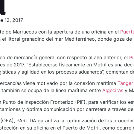
l
e 12, 2017
te de Marruecos con la apertura de una oficina en el
Puert
n el litoral granadino del mar Mediterráneo, donde goza de
ico de mercancía general con respecto al año anterior, el
Pu
es de 2017. “Establecerse físicamente en Motril es una dec
gísticas y agilidad en los procesos aduaneros”, comentan 
mercancías viene motivado por la conexión marítima
Tánger
 también se ocupa de la línea marítima entre
Algeciras
y Ma
Punto de Inspección Fronterizo (PIF), para verificar los e
a camiones y óptima comunicación por carretera a través de 
EA), PARTIDA garantiza la optimización de los procedimi
otección en su oficina en el Puerto de Motril, como ocurre 