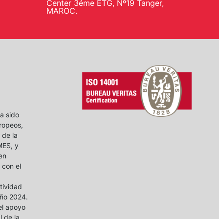
Center 3éme ETG, Nº19 Tanger,
MAROC.
a sido
ropeos,
 de la
MES, y
en
 con el
itividad
año 2024.
el apoyo
 de la