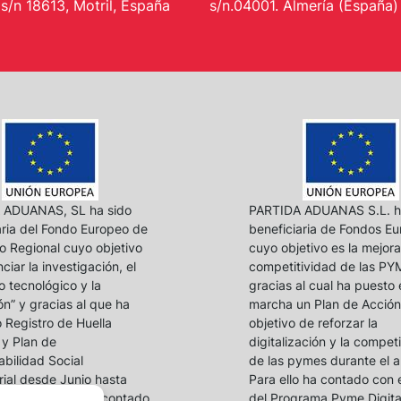
s/n 18613, Motril, España
s/n.04001. Almería (España)
 ADUANAS, SL ha sido
PARTIDA ADUANAS S.L. h
aria del Fondo Europeo de
beneficiaria de Fondos Eu
lo Regional cuyo objetivo
cuyo objetivo es la mejora
ciar la investigación, el
competitividad de las PY
o tecnológico y la
gracias al cual ha puesto 
ón” y gracias al que ha
marcha un Plan de Acción
o Registro de Huella
objetivo de reforzar la
y Plan de
digitalización y la compet
bilidad Social
de las pymes durante el 
ial desde Junio hasta
Para ello ha contado con 
023. Para ello ha contado
del Programa Pyme Digital