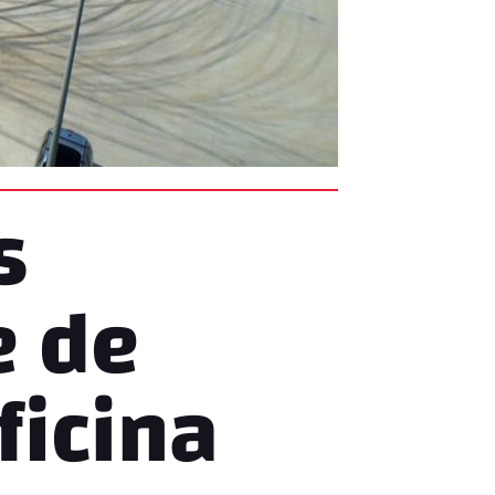
s
e de
ficina