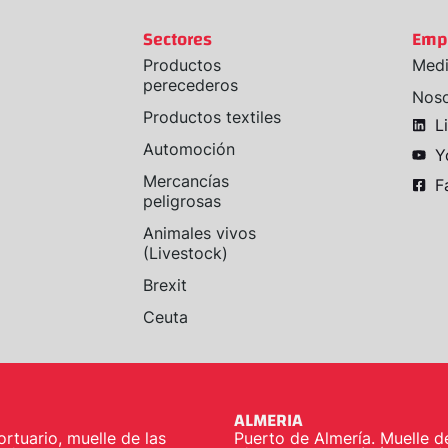
Sectores
Emp
Productos
Medi
perecederos
Noso
Productos textiles
L
Automoción
Y
Mercancías
F
peligrosas
Animales vivos
(Livestock)
Brexit
Ceuta
ALMERIA
ortuario, muelle de las
Puerto de Almería. Muelle d