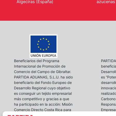
Algeciras (España)
azucenas 
Beneficiarios del Programa
PARTIDA
Internacional de Promoción de
benefici
Comercio del Campo de Gibraltar.
Desarrol
PARTIDA ADUANAS, S.L.U. ha sido
es “Poten
beneficiario del Fondo Europeo de
desarroll
Desarrollo Regional cuyo objetivo
innovaci
es conseguir un tejido empresarial
realizad
más competitivo y gracias a que
Carbono 
ha participado en la acción: Misión
Responsa
Comercio Directo Costa Rica para
Empresar
fomentar su internacionalización.
agosto 2