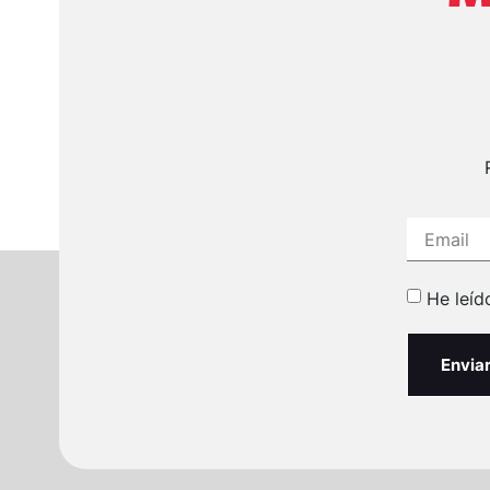
He leíd
Envia