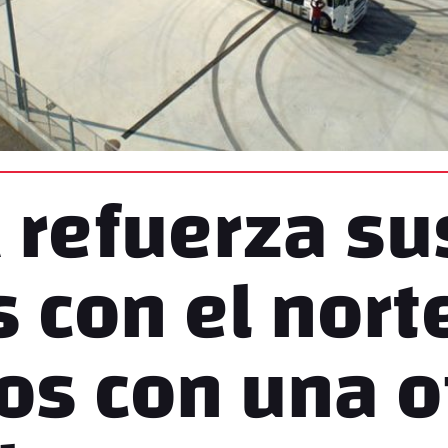
 refuerza su
s con el nort
s con una o