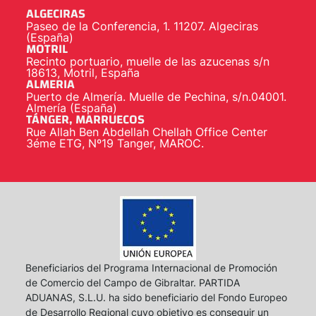
ALGECIRAS
Paseo de la Conferencia, 1. 11207. Algeciras
(España)
MOTRIL
Recinto portuario, muelle de las azucenas s/n
18613, Motril, España
ALMERIA
Puerto de Almería. Muelle de Pechina, s/n.04001.
Almería (España)
TÁNGER, MARRUECOS
Rue Allah Ben Abdellah Chellah Office Center
3éme ETG, Nº19 Tanger, MAROC.
Beneficiarios del Programa Internacional de Promoción
de Comercio del Campo de Gibraltar. PARTIDA
ADUANAS, S.L.U. ha sido beneficiario del Fondo Europeo
de Desarrollo Regional cuyo objetivo es conseguir un