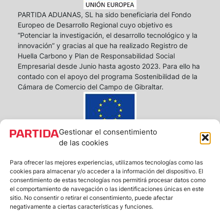
PARTIDA ADUANAS, SL ha sido beneficiaria del Fondo
Europeo de Desarrollo Regional cuyo objetivo es
“Potenciar la investigación, el desarrollo tecnológico y la
innovación” y gracias al que ha realizado Registro de
Huella Carbono y Plan de Responsabilidad Social
Empresarial desde Junio hasta agosto 2023. Para ello ha
contado con el apoyo del programa Sostenibilidad de la
Cámara de Comercio del Campo de Gibraltar.
Gestionar el consentimiento
PARTIDA ADUANAS S.L. ha sido beneficiaria de Fondos
de las cookies
Europeos, cuyo objetivo es la mejora de la
competitividad de las PYMES, y gracias al cual ha puesto
Para ofrecer las mejores experiencias, utilizamos tecnologías como las
cookies para almacenar y/o acceder a la información del dispositivo. El
en marcha un Plan de Acción con el objetivo de reforzar
consentimiento de estas tecnologías nos permitirá procesar datos como
la digitalización y la competitividad de las pymes
el comportamiento de navegación o las identificaciones únicas en este
durante el año 2024. Para ello ha contado con el apoyo
sitio. No consentir o retirar el consentimiento, puede afectar
del Programa Pyme Digital de la Cámara de Comercio
negativamente a ciertas características y funciones.
del Campo de Gibraltar. #EuropaSeSiente