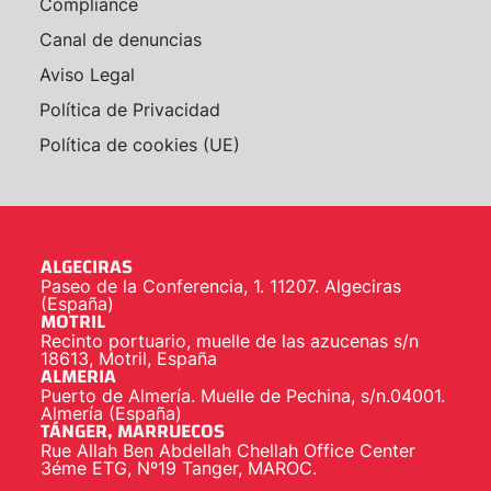
Compliance
Canal de denuncias
Aviso Legal
Política de Privacidad
Política de cookies (UE)
ALGECIRAS
Paseo de la Conferencia, 1. 11207. Algeciras
(España)
MOTRIL
Recinto portuario, muelle de las azucenas s/n
18613, Motril, España
ALMERIA
Puerto de Almería. Muelle de Pechina, s/n.04001.
Almería (España)
TÁNGER, MARRUECOS
Rue Allah Ben Abdellah Chellah Office Center
3éme ETG, Nº19 Tanger, MAROC.