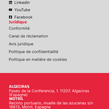
LinkedIn
YouTube
Facebook
Juridique
Conformité
Canal de réclamation
Avis juridique
Politique de confidentialité
Politique en matière de cookies
ALGECIRAS
Paseo de la Conferencia, 1. 11207. Algeciras
(Espagne)
MOTRIL
Recinto portuario, muelle de las azucenas s/n
18613, Motril, Espagne