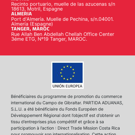
Recinto portuario, muelle de las azucenas s/n
18613, Motril, Espagne
ALMERIA
Port d'Almería. Muelle de Pechina, s/n.04001.
Almería (Espagne)
TANGER, MAROC
Rue Allah Ben Abdellah Chellah Office Center
3éme ETG, Nº19 Tanger, MAROC.
Bénéficiaires du programme de promotion du commerce
international du Campo de Gibraltar. PARTIDA ADUANAS,
S.L.U. a été bénéficiaire du Fonds Européen de
Développement Régional dont l’objectif est d’obtenir un
tissu d’entreprises plus compétitif et grâce à sa
participation à l’action : Direct Trade Mission Costa Rica
pour promouvoir son internationalisation. Cette action