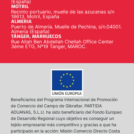
(España)
MOTRIL
Recinto portuario, muelle de las azucenas s/n
18613, Motril, España
ALMERIA
Puerto de Almería. Muelle de Pechina, s/n.04001.
Almería (España)
TÁNGER, MARRUECOS
Rue Allah Ben Abdellah Chellah Office Center
3éme ETG, Nº19 Tanger, MAROC.
Beneficiarios del Programa Internacional de Promoción
de Comercio del Campo de Gibraltar. PARTIDA
ADUANAS, S.L.U. ha sido beneficiario del Fondo Europeo
de Desarrollo Regional cuyo objetivo es conseguir un
tejido empresarial más competitivo y gracias a que ha
participado en la acción: Misión Comercio Directo Costa